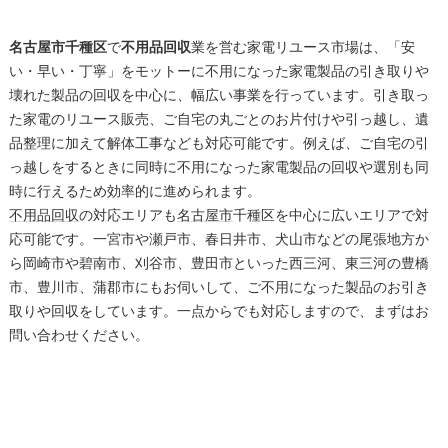
名古屋市千種区
で
不用品回収
業を営む家電リユース市場は、「安
い・早い・丁寧」をモットーに不用になった家電製品の引き取りや
壊れた製品の回収を中心に、幅広い事業を行っています。引き取っ
た家電のリユース販売、ご自宅の丸ごとのお片付けや引っ越し、遺
品整理に加えて解体工事なども対応可能です。例えば、ご自宅の引
っ越しをするときに同時に不用になった家電製品の回収や選別も同
時に行えるため効率的に進められます。
不用品回収
の対応エリアも
名古屋市
千種区を中心に広いエリアで対
応可能です。一宮市や瀬戸市、春日井市、犬山市などの尾張地方か
ら岡崎市や碧南市、刈谷市、豊田市といった西三河、東三河の豊橋
市、豊川市、蒲郡市にもお伺いして、ご不用になった製品のお引き
取りや回収をしています。一点からでも対応しますので、まずはお
問い合わせください。