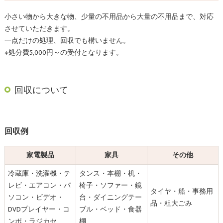
小さい物から大きな物、少量の不用品から大量の不用品まで、対応
させていただきます。
一点だけの処理、回収でも構いません。
※処分費5,000円～の受付となります。
回収について
回収例
家電製品
家具
その他
冷蔵庫・洗濯機・テ
タンス・本棚・机・
レビ・エアコン・パ
椅子・ソファー・鏡
タイヤ・船・事務用
ソコン・ビデオ・
台・ダイニングテー
品・粗大ごみ
DVDプレイヤー・コ
ブル・ベッド・食器
ンポ・ラジカセ
棚