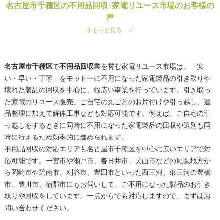
名古屋市千種区の不用品回収･家電リユース市場のお客様の
声
をもっと見る ＞
名古屋市千種区
で
不用品回収
業を営む家電リユース市場は、「安
い・早い・丁寧」をモットーに不用になった家電製品の引き取りや
壊れた製品の回収を中心に、幅広い事業を行っています。引き取っ
た家電のリユース販売、ご自宅の丸ごとのお片付けや引っ越し、遺
品整理に加えて解体工事なども対応可能です。例えば、ご自宅の引
っ越しをするときに同時に不用になった家電製品の回収や選別も同
時に行えるため効率的に進められます。
不用品回収
の対応エリアも
名古屋市
千種区を中心に広いエリアで対
応可能です。一宮市や瀬戸市、春日井市、犬山市などの尾張地方か
ら岡崎市や碧南市、刈谷市、豊田市といった西三河、東三河の豊橋
市、豊川市、蒲郡市にもお伺いして、ご不用になった製品のお引き
取りや回収をしています。一点からでも対応しますので、まずはお
問い合わせください。