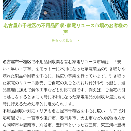
名古屋市千種区の不用品回収･家電リユース市場のお客様の
声
をもっと見る ＞
名古屋市千種区
で
不用品回収
業を営む家電リユース市場は、「安
い・早い・丁寧」をモットーに不用になった家電製品の引き取りや
壊れた製品の回収を中心に、幅広い事業を行っています。引き取っ
た家電のリユース販売、ご自宅の丸ごとのお片付けや引っ越し、遺
品整理に加えて解体工事なども対応可能です。例えば、ご自宅の引
っ越しをするときに同時に不用になった家電製品の回収や選別も同
時に行えるため効率的に進められます。
不用品回収
の対応エリアも
名古屋市
千種区を中心に広いエリアで対
応可能です。一宮市や瀬戸市、春日井市、犬山市などの尾張地方か
ら岡崎市や碧南市、刈谷市、豊田市といった西三河、東三河の豊橋