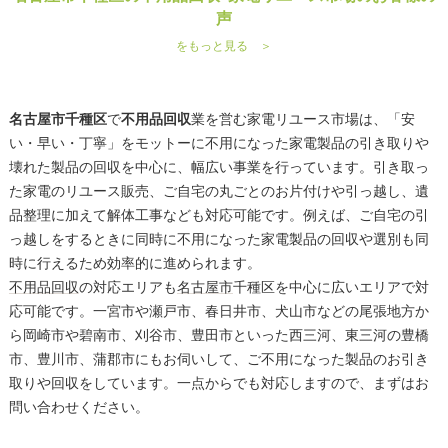
声
をもっと見る ＞
名古屋市千種区
で
不用品回収
業を営む家電リユース市場は、「安
い・早い・丁寧」をモットーに不用になった家電製品の引き取りや
壊れた製品の回収を中心に、幅広い事業を行っています。引き取っ
た家電のリユース販売、ご自宅の丸ごとのお片付けや引っ越し、遺
品整理に加えて解体工事なども対応可能です。例えば、ご自宅の引
っ越しをするときに同時に不用になった家電製品の回収や選別も同
時に行えるため効率的に進められます。
不用品回収
の対応エリアも
名古屋市
千種区を中心に広いエリアで対
応可能です。一宮市や瀬戸市、春日井市、犬山市などの尾張地方か
ら岡崎市や碧南市、刈谷市、豊田市といった西三河、東三河の豊橋
市、豊川市、蒲郡市にもお伺いして、ご不用になった製品のお引き
取りや回収をしています。一点からでも対応しますので、まずはお
問い合わせください。