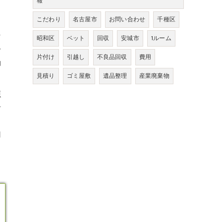
報
こだわり
名古屋市
お問い合わせ
千種区
な
昭和区
ベット
回収
安城市
1ルーム
一
片付け
引越し
不良品回収
費用
効
見積り
ゴミ屋敷
遺品整理
産業廃棄物
源
活
切