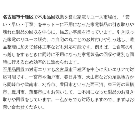
名古屋市千種区
で
不用品回収
業を営む家電リユース市場は、「安
い・早い・丁寧」をモットーに不用になった家電製品の引き取りや
壊れた製品の回収を中心に、幅広い事業を行っています。引き取っ
た家電のリユース販売、ご自宅の丸ごとのお片付けや引っ越し、遺
品整理に加えて解体工事なども対応可能です。例えば、ご自宅の引
っ越しをするときに同時に不用になった家電製品の回収や選別も同
時に行えるため効率的に進められます。
不用品回収
の対応エリアも
名古屋市
千種区を中心に広いエリアで対
応可能です。一宮市や瀬戸市、春日井市、犬山市などの尾張地方か
ら岡崎市や碧南市、刈谷市、豊田市といった西三河、東三河の豊橋
市、豊川市、蒲郡市にもお伺いして、ご不用になった製品のお引き
取りや回収をしています。一点からでも対応しますので、まずはお
問い合わせください。