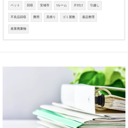
ベット
回収
安城市
1ルーム
片付け
引越し
不良品回収
費用
見積り
ゴミ屋敷
遺品整理
産業廃棄物