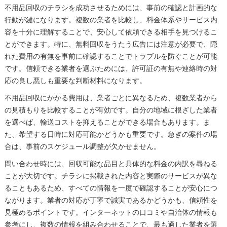
不用品回収のチラシを成功させるためには、事前の確認と計画的な
行動が鍵になります。複数の業者を比較し、料金体系やサービス内
容を十分に理解することで、安心して依頼できる相手を見つけるこ
とができます。特に、無料回収をうたう広告には注意が必要で、隠
れた費用の有無を事前に確認することでトラブルを防ぐことが可能
です。信頼できる業者を選ぶためには、許可証の有無や連絡時の対
応の良し悪しも重要な判断材料になります。
不用品回収にかかる費用は、業者ごとに異なるため、複数業者から
の見積もりを比較することが有効です。自分の地域に根ざした業者
を選べば、輸送コストを抑えることができる場合もあります。ま
た、希望する日時に対応可能かどうかも重要です。急ぎの案件の場
合は、事前のスケジュール調整が欠かせません。
問い合わせ時には、回収可能な品目と具体的な料金の内訳を尋ねる
ことが大切です。チラシに掲載された内容と実際のサービスが異な
ることもあるため、すべての情報を一度で確認することが安心につ
ながります。業者の対応が丁寧で誠実であるかどうかも、信頼性を
見極めるポイントです。インターネットの口コミや自治体の情報も
参考にし、複数の情報を組み合わせることで、最も適した業者を選